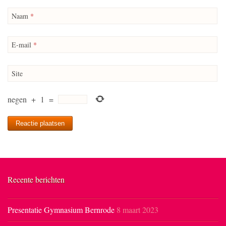
Naam
*
E-mail
*
Site
negen
+
1
=
Recente berichten
Presentatie Gymnasium Bernrode
8 maart 2023