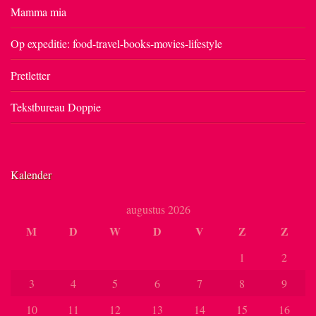
Mamma mia
Op expeditie: food-travel-books-movies-lifestyle
Pretletter
Tekstbureau Doppie
Kalender
augustus 2026
M
D
W
D
V
Z
Z
1
2
3
4
5
6
7
8
9
10
11
12
13
14
15
16