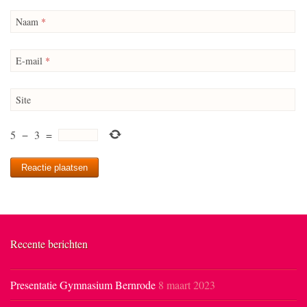
Naam
*
E-mail
*
Site
5
−
3
=
Recente berichten
Presentatie Gymnasium Bernrode
8 maart 2023