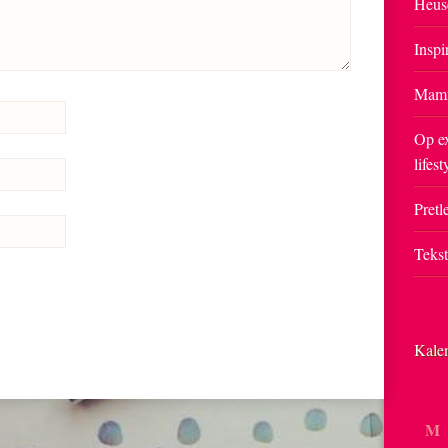
Heus
Inspi
Mam
Op ex
lifest
Pretle
Teks
Kale
M