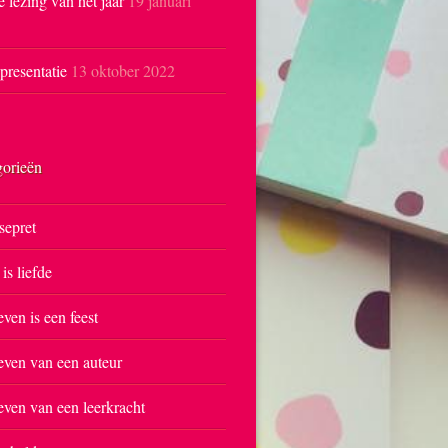
e lezing van het jaar
19 januari
resentatie
13 oktober 2022
gorieën
sepret
 is liefde
even is een feest
even van een auteur
even van een leerkracht