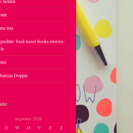
e helden
ratie
ma mia
peditie: food-travel-books-movies-
yle
tter
tbureau Doppie
nder
augustus 2026
D
W
D
V
Z
Z