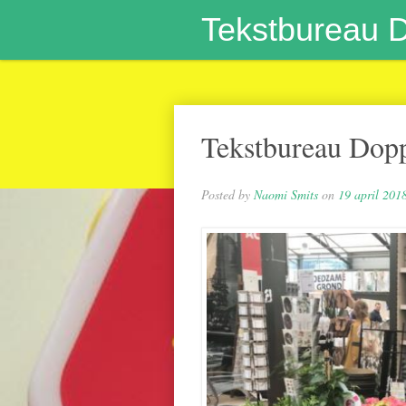
Tekstbureau 
Tekstbureau Dopp
Posted by
Naomi Smits
on
19 april 201