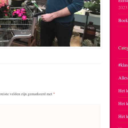
Eerst
2023
Boekp
Cate
#klas
Alles
Het l
reiste velden zijn gemarkeerd met
*
Het l
Het l