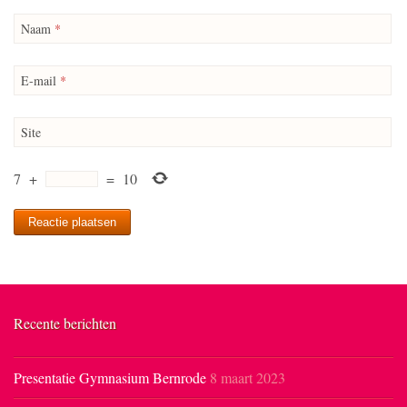
Naam
*
E-mail
*
Site
7
+
=
10
Recente berichten
Presentatie Gymnasium Bernrode
8 maart 2023