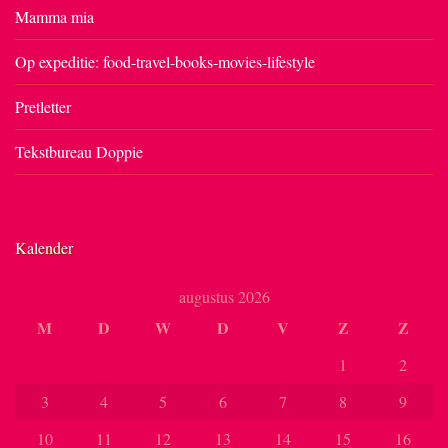
Mamma mia
Op expeditie: food-travel-books-movies-lifestyle
Pretletter
Tekstbureau Doppie
Kalender
augustus 2026
M
D
W
D
V
Z
Z
1
2
3
4
5
6
7
8
9
10
11
12
13
14
15
16