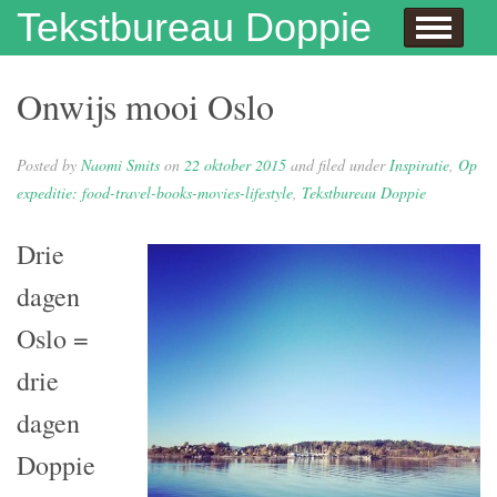
Skip to content
Tekstbureau Doppie
Hallo
Dit doe ik!
Over mij
Publicaties
Contact
Dit doe ik ook!
Enthousiaste opdrachtgevers
Wie niet leest is gek
Juf Naomi klapt uit de school
Eh…juf, hoe krijg je eigenlijk kinderen?
Columns
In de media
Privacybeleid
Onwijs mooi Oslo
Posted by
Naomi Smits
on
22 oktober 2015
and filed under
Inspiratie
,
Op
expeditie: food-travel-books-movies-lifestyle
,
Tekstbureau Doppie
Drie
dagen
Oslo =
drie
dagen
Doppie