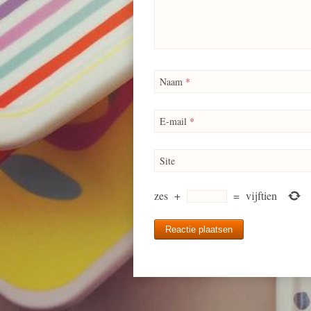
Naam
*
E-mail
*
Site
zes
+
=
vijftien