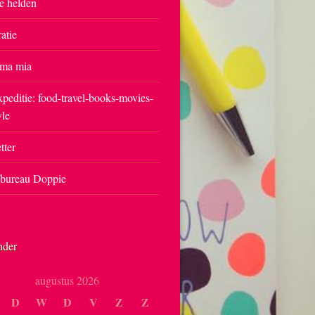
e helden
ratie
ma mia
peditie: food-travel-books-movies-
yle
tter
tbureau Doppie
nder
augustus 2026
D
W
D
V
Z
Z