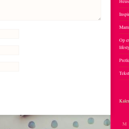
Heus
Inspi
Mam
Op ex
lifest
Pretle
Teks
Kale
M