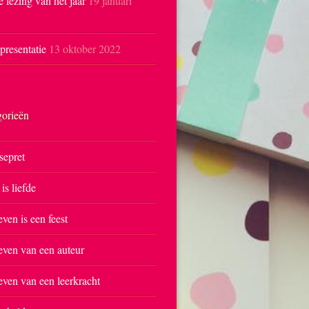
e lezing van het jaar
19 januari
resentatie
13 oktober 2022
gorieën
sepret
 is liefde
even is een feest
even van een auteur
even van een leerkracht