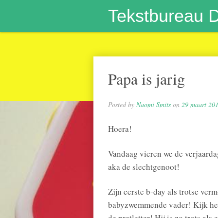
Tekstbureau 
Papa is jarig
Posted by
Naomi Smits
on
29 maart 20
Hoera!
Vandaag vieren we de verjaard
aka de slechtgenoot!
Zijn eerste b-day als trotse ver
babyzwemmende vader! Kijk he
de pretletter! Hij is zo trots als