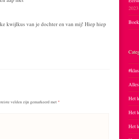
Eerst
2023
Boekp
kke kwijlkus van je dochter en van mij! Hiep hiep
Cate
#klas
Alles
Het l
reiste velden zijn gemarkeerd met
*
Het l
Het l