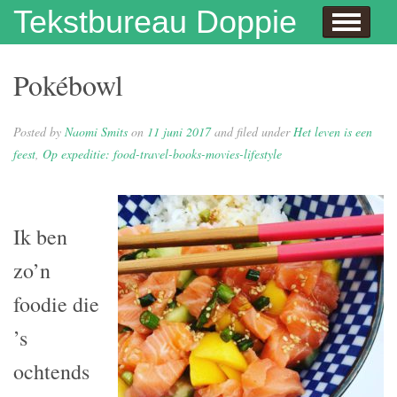
Skip to content
Tekstbureau Doppie
Hallo
Dit doe ik!
Over mij
Publicaties
Contact
Dit doe ik ook!
Enthousiaste opdrachtgevers
Wie niet leest is gek
Juf Naomi klapt uit de school
Eh…juf, hoe krijg je eigenlijk kinderen?
Columns
In de media
Privacybeleid
Pokébowl
Posted by
Naomi Smits
on
11 juni 2017
and filed under
Het leven is een
feest
,
Op expeditie: food-travel-books-movies-lifestyle
Ik ben
zo’n
foodie die
’s
ochtends