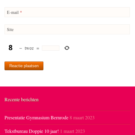
E-mail
*
Site
−
twee
=
Recente berichten
Presentatie Gymnasium Bernrode
8 maart 2023
Tekstbureau Doppie 10 jaar!
1 maart 2023