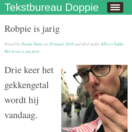
Skip to content
Tekstbureau Doppie
Hallo
Dit doe ik!
Over mij
Publicaties
Contact
Dit doe ik ook!
Enthousiaste opdrachtgevers
Wie niet leest is gek
Juf Naomi klapt uit de school
Eh…juf, hoe krijg je eigenlijk kinderen?
Columns
In de media
Privacybeleid
Robpie is jarig
Posted by
Naomi Smits
on
29 maart 2018
and filed under
Alles is liefde
,
Het leven is een feest
Drie keer het
gekkengetal
wordt hij
vandaag.