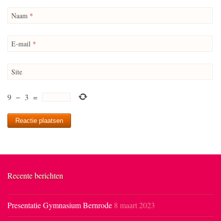
Naam
*
E-mail
*
Site
9
−
3
=
Recente berichten
Presentatie Gymnasium Bernrode
8 maart 2023