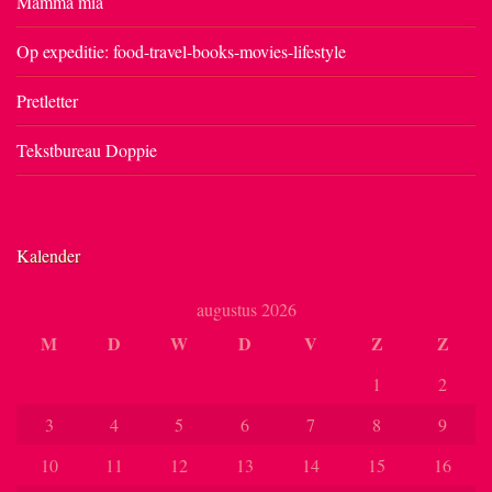
Mamma mia
Op expeditie: food-travel-books-movies-lifestyle
Pretletter
Tekstbureau Doppie
Kalender
augustus 2026
M
D
W
D
V
Z
Z
1
2
3
4
5
6
7
8
9
10
11
12
13
14
15
16