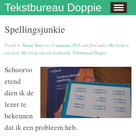
Skip to content
Tekstbureau Doppie
Hallo
Dit doe ik!
Over mij
Publicaties
Contact
Dit doe ik ook!
Enthousiaste opdrachtgevers
Wie niet leest is gek
Juf Naomi klapt uit de school
Eh…juf, hoe krijg je eigenlijk kinderen?
Columns
In de media
Privacybeleid
Spellingsjunkie
Posted by
Naomi Smits
on
23 augustus 2015
and filed under
Het leven is
een feest
,
Het leven van een leerkracht
,
Tekstbureau Doppie
Schoorvo
etend
dien ik de
lezer te
bekennen
dat ik een probleem heb.