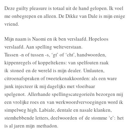
Deze guilty pleasure is totaal uit de hand gelopen. Ik voel
me onbegrepen en alleen. De Dikke van Dale is mijn enige
vriend.
Mijn naam is Naomi en ik ben verslaafd. Hopeloos
verslaafd. Aan spelling welteverstaan.
Tussen -n of tussen -s, ‘gt’ of ‘cht’, handwoorden,
kippenregels of koppeltekens: van spelfouten raak
ik stoned en de wereld is mijn dealer. Umlauten,
citroenafspraken of tweetekenakkoorden: als een ware
junk injecteer ik mij dagelijks met vloeibaar
spelgenot. Allerhande spellingscategorieën bezorgen mij
een vrolijke roes en van werkwoordvervoegingen word ik
simpelweg high. Labiale, dentale en nasale klanken,
stemhebbende letters, deelwoorden of de stomme ‘e’: het
is al jaren mijn methadon.