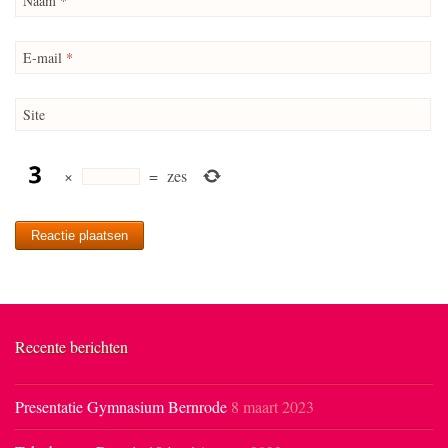
Naam
*
E-mail
*
Site
×
=
zes
Recente berichten
Presentatie Gymnasium Bernrode
8 maart 2023