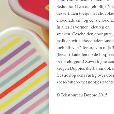
Seduction! Een ongelooflijk ‘fou
dessert. Een toetje met chocolad
chocolade en nog eens chocola
In allerlei vormen, kleuren en
smaken. Gescheiden door pure,
melk en witte chocolademousse. 
toch blij van? Ter ere van mijn 
(lees: frikadellen op de bbq) ve
overweldigend! Zowel bij de aanb
kregen Doppies dierbaren ook 
feestje nog eens rustig over do
zoete/bittere/met nootjes zacht
© Tekstbureau Doppie 2015