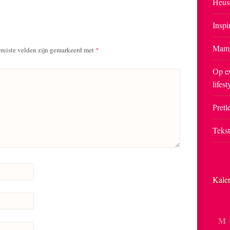
Heus
Inspi
Mam
reiste velden zijn gemarkeerd met
*
Op ex
lifest
Pretle
Teks
Kale
M