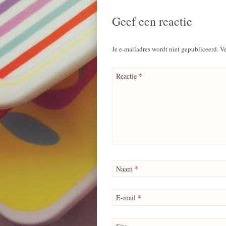
Geef een reactie
Je e-mailadres wordt niet gepubliceerd.
Ve
Reactie
*
Naam
*
E-mail
*