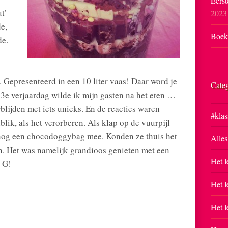
Eerst
t’
2023
e,
Boekp
de.
Gepresenteerd in een 10 liter vaas! Daar word je
Cate
33e verjaardag wilde ik mijn gasten na het eten
…
rblijden met iets unieks. En de reacties waren
#klas
lik, als het verorberen. Als klap op de vuurpijl
nog een chocodoggybag mee. Konden ze thuis het
Alles
en. Het was namelijk grandioos genieten met een
Het l
e G!
Het l
Het l