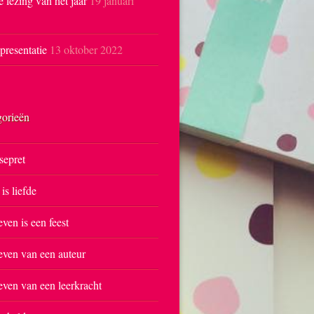
e lezing van het jaar
19 januari
resentatie
13 oktober 2022
gorieën
sepret
 is liefde
even is een feest
even van een auteur
even van een leerkracht