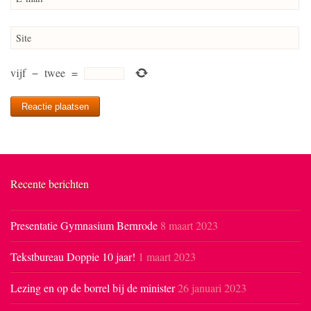
Site
vijf
−
twee
=
Recente berichten
Presentatie Gymnasium Bernrode
8 maart 2023
Tekstbureau Doppie 10 jaar!
1 maart 2023
Lezing en op de borrel bij de minister
26 januari 2023