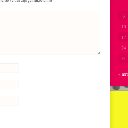
reiste velden zijn gemarkeerd met
*
3
10
17
24
31
« mrt