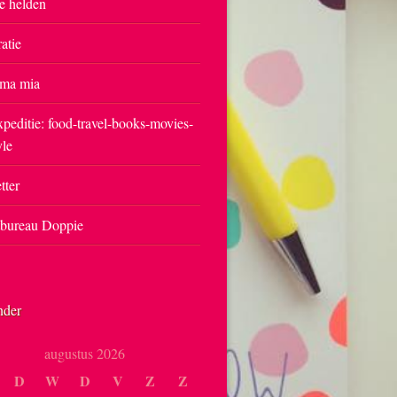
e helden
ratie
ma mia
peditie: food-travel-books-movies-
yle
tter
tbureau Doppie
nder
augustus 2026
D
W
D
V
Z
Z