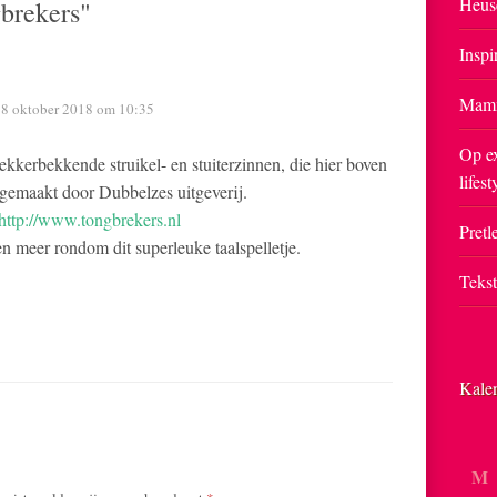
Heus
brekers"
Inspi
Mam
8 oktober 2018 om 10:35
Op ex
ekkerbekkende struikel- en stuiterzinnen, die hier boven
lifest
 gemaakt door Dubbelzes uitgeverij.
http://www.tongbrekers.nl
Pretle
en meer rondom dit superleuke taalspelletje.
Teks
Kale
M