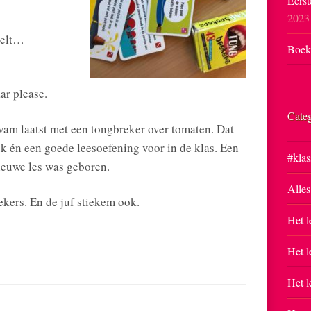
Eerst
2023
kelt…
Boekp
…
ar please.
Cate
wam laatst met een tongbreker over tomaten. Dat
uk én een goede leesoefening voor in de klas. Een
#klas
nieuwe les was geboren.
Alles
ekers. En de juf stiekem ook.
Het l
Het l
Het l