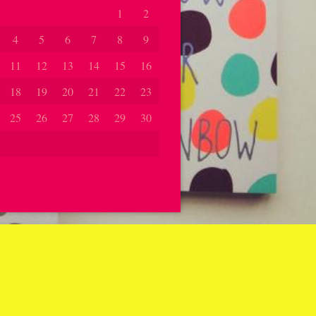
1
2
4
5
6
7
8
9
11
12
13
14
15
16
18
19
20
21
22
23
25
26
27
28
29
30