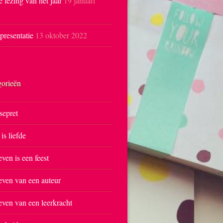
e lezing van het jaar
19 januari
resentatie
13 oktober 2022
gorieën
sepret
 is liefde
even is een feest
even van een auteur
even van een leerkracht