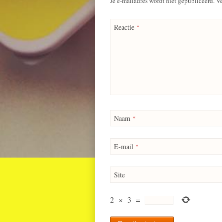
Je e-mailadres wordt niet gepubliceerd.
Ve
Reactie
*
Naam
*
E-mail
*
Site
2
×
3
=