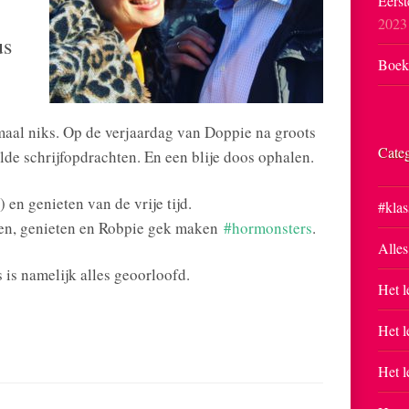
Eerst
2023
us
Boekp
maal niks. Op de verjaardag van Doppie na groots
Cate
lde schrijfopdrachten. En een blije doos ophalen.
 en genieten van de vrije tijd.
#klas
zen, genieten en Robpie gek maken
#
hormonsters
.
Alles
 is namelijk alles geoorloofd.
Het l
Het l
Het l