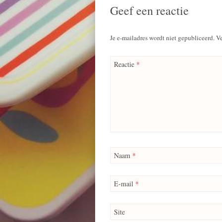
Geef een reactie
Je e-mailadres wordt niet gepubliceerd.
Ve
Reactie
*
Naam
*
E-mail
*
Site