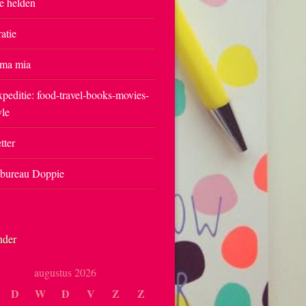
e helden
ratie
ma mia
peditie: food-travel-books-movies-
yle
tter
tbureau Doppie
nder
augustus 2026
D
W
D
V
Z
Z