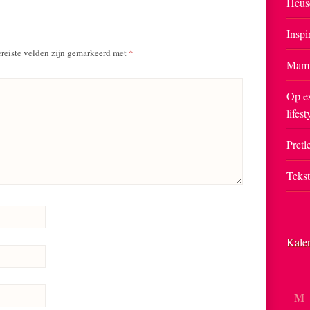
Heus
Inspi
reiste velden zijn gemarkeerd met
*
Mam
Op ex
lifest
Pretle
Teks
Kale
M