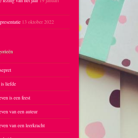
e lezing van het jaar
19 januari
resentatie
13 oktober 2022
gorieën
sepret
 is liefde
even is een feest
even van een auteur
even van een leerkracht