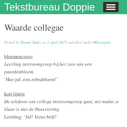
Skip to content
Tekstbureau Doppie
Hallo
Dit doe ik!
Over mij
Publicaties
Contact
Dit doe ik ook!
Enthousiaste opdrachtgevers
Wie niet leest is gek
Juf Naomi klapt uit de school
Eh…juf, hoe krijg je eigenlijk kinderen?
Columns
In de media
Privacybeleid
Waarde collegae
Posted by
Naomi Smits
on
2 april 2015
and filed under
#klassepret
bloemencorso
Leerling instroomgroep bij het zien van een
paardenbloem.
‘Hee juf, een zebrabloem!’
kort lijntje
De telefoon van collega instroomgroep gaat, net nadat ze
klaar is met de Paasviering.
Leerling: ‘Juf! Jezus belt!’