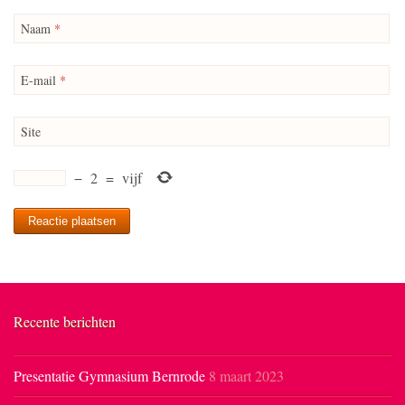
Naam
*
E-mail
*
Site
−
2
=
vijf
Recente berichten
Presentatie Gymnasium Bernrode
8 maart 2023