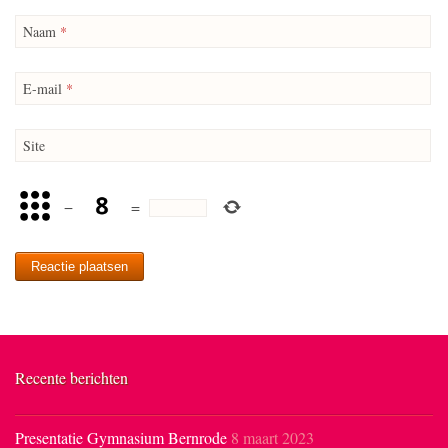
Naam
*
E-mail
*
Site
−
=
Recente berichten
Presentatie Gymnasium Bernrode
8 maart 2023